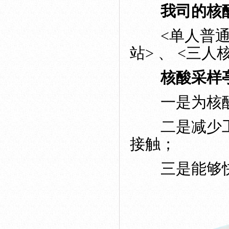
我司的核
<单人普通款
站> 、 <三
核酸采样
一是为核酸
二是减少工
接触；
三是能够快